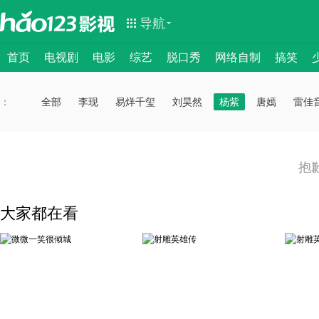
导航
首页
电视剧
电影
综艺
脱口秀
网络自制
搞笑
：
：
全部
李现
易烊千玺
刘昊然
杨紫
唐嫣
雷佳
抱
大家都在看