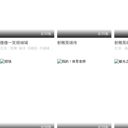
全30集
全35集
微微一笑很倾城
射雕英雄传
射雕英
主演：郑爽 杨洋 毛晓彤 牛骏峰 崔航
全58集
全39集