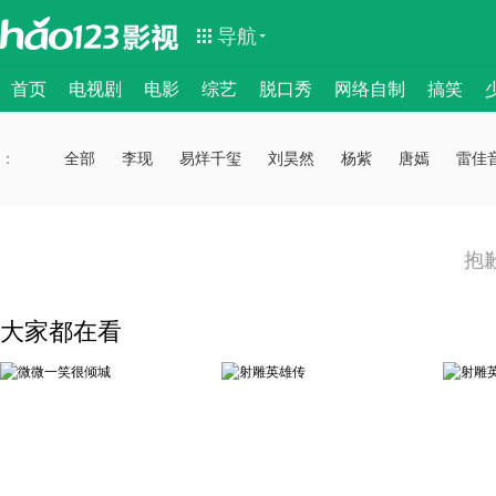
导航
首页
电视剧
电影
综艺
脱口秀
网络自制
搞笑
：
：
全部
李现
易烊千玺
刘昊然
杨紫
唐嫣
雷佳
抱
大家都在看