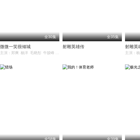
全30集
全35集
微微一笑很倾城
射雕英雄传
射雕英
主演：郑爽 杨洋 毛晓彤 牛骏峰 崔航
全58集
全39集