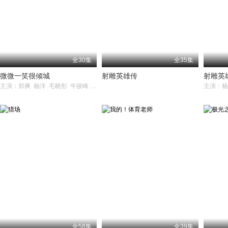
全30集
全35集
微微一笑很倾城
射雕英雄传
射雕英
主演：郑爽 杨洋 毛晓彤 牛骏峰 崔航
全58集
全39集