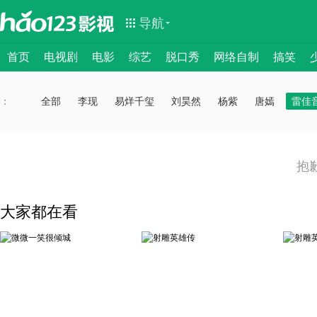
导航
首页
电视剧
电影
综艺
脱口秀
网络自制
搞笑
：
：
全部
李现
易烊千玺
刘昊然
杨紫
唐嫣
雷佳
抱
大家都在看