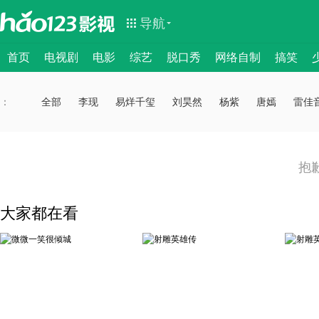
导航
首页
电视剧
电影
综艺
脱口秀
网络自制
搞笑
：
：
全部
李现
易烊千玺
刘昊然
杨紫
唐嫣
雷佳
抱
大家都在看