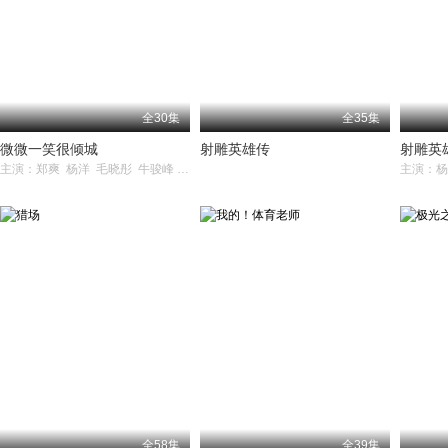
全30集
全35集
微微一笑很倾城
射雕英雄传
射雕英
主演：郑爽 杨洋 毛晓彤 牛骏峰 崔航
全58集
全39集