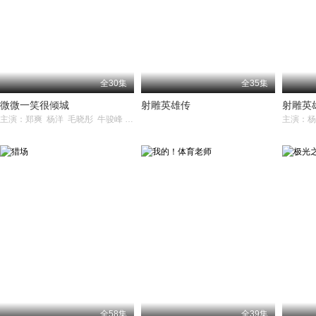
全30集
全35集
微微一笑很倾城
射雕英雄传
射雕英
主演：郑爽 杨洋 毛晓彤 牛骏峰 崔航
全58集
全39集