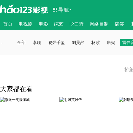
导航
首页
电视剧
电影
综艺
脱口秀
网络自制
搞笑
：
：
全部
李现
易烊千玺
刘昊然
杨紫
唐嫣
雷佳
抱
大家都在看