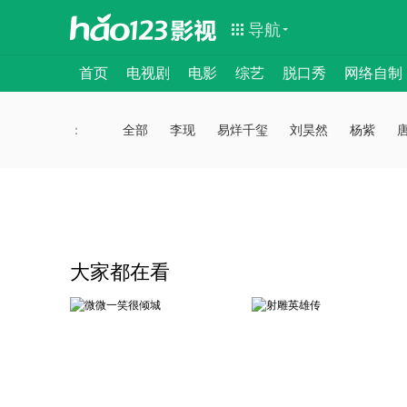
导航
首页
电视剧
电影
综艺
脱口秀
网络自制
：
：
全部
李现
易烊千玺
刘昊然
杨紫
大家都在看