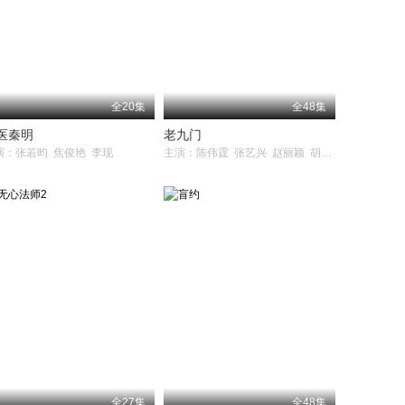
全20集
全48集
医秦明
老九门
演：张若昀 焦俊艳 李现
主演：陈伟霆 张艺兴 赵丽颖 胡耘豪 应昊茗 袁冰妍 王美人 王闯 张铭恩 杨紫茳 张鲁一 李乃文 李宗翰
全27集
全48集