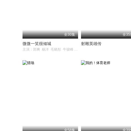
全30集
全35
微微一笑很倾城
射雕英雄传
主演：郑爽 杨洋 毛晓彤 牛骏峰 崔航
全58集
全39