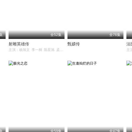
集
全52集
全76集
射雕英雄传
甄嬛传
法
主演：杨旭文 李一桐 陈星旭 孟子义 代文雯 赵立新 苗侨伟 黑子 吕良伟 宁文彤 刘智扬 王奎荣 肖茵 邵峰 韩栋 李宗翰 刘芊含 邵兵 曾黎 米露 余皑磊 侯瑞祥 宗峰岩 郑斌辉 林依晨 袁弘 周
主
集
全59集
全47集