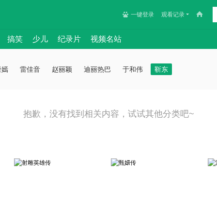
一键登录
观看记录
搞笑
少儿
纪录片
视频名站
唐嫣
雷佳音
赵丽颖
迪丽热巴
于和伟
靳东
抱歉，没有找到相关内容，试试其他分类吧~