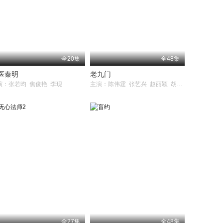
全20集
全48集
医秦明
老九门
演：张若昀 焦俊艳 李现
主演：陈伟霆 张艺兴 赵丽颖 胡耘豪 应昊茗 袁冰妍 王美人 王闯 张铭恩 杨紫茳 张鲁一 李乃文 李宗翰
全27集
全48集