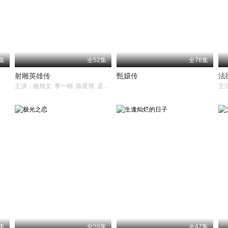
集
全52集
全76集
射雕英雄传
甄嬛传
法
主演：杨旭文 李一桐 陈星旭 孟子义 代文雯 赵立新 苗侨伟 黑子 吕良伟 宁文彤 刘智扬 王奎荣 肖茵 邵峰 韩栋 李宗翰 刘芊含 邵兵 曾黎 米露 余皑磊 侯瑞祥 宗峰岩 郑斌辉 林依晨 袁弘 周
主
集
全59集
全47集