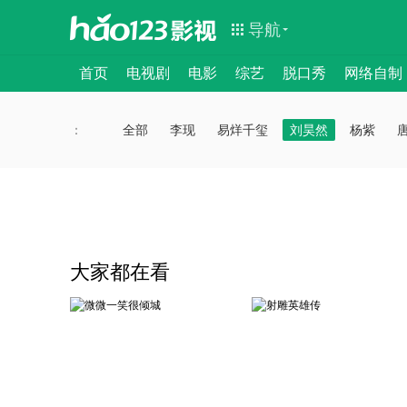
导航
首页
电视剧
电影
综艺
脱口秀
网络自制
：
：
全部
李现
易烊千玺
刘昊然
杨紫
大家都在看