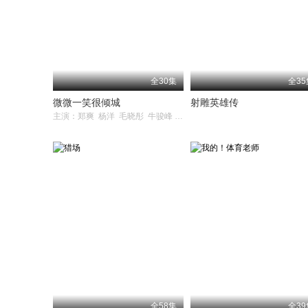
全30集
全35
微微一笑很倾城
射雕英雄传
主演：郑爽 杨洋 毛晓彤 牛骏峰 崔航
全58集
全39