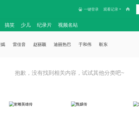
一键登录
观看记录
搞笑
少儿
纪录片
视频名站
唐嫣
雷佳音
赵丽颖
迪丽热巴
于和伟
靳东
抱歉，没有找到相关内容，试试其他分类吧~