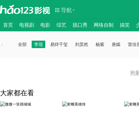
导航
首页
电视剧
电影
综艺
脱口秀
网络自制
搞笑
：
：
全部
李现
易烊千玺
刘昊然
杨紫
唐嫣
雷佳
抱
大家都在看