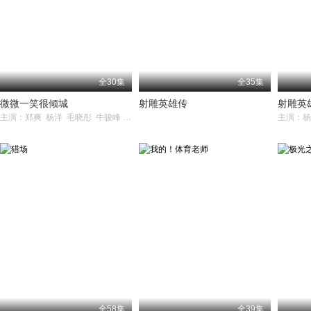
全30集
全35集
微微一笑很倾城
射雕英雄传
射雕英
主演：郑爽 杨洋 毛晓彤 牛骏峰 崔航
全58集
全39集