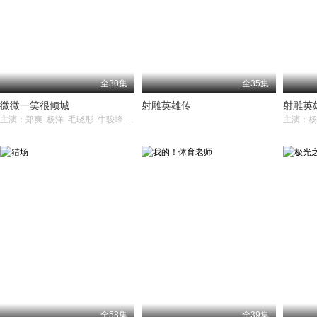
全30集
全35集
微微一笑很倾城
射雕英雄传
射雕英
主演：郑爽 杨洋 毛晓彤 牛骏峰 崔航
全58集
全39集