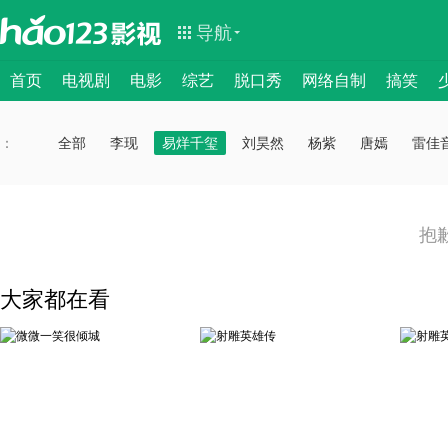
导航
首页
电视剧
电影
综艺
脱口秀
网络自制
搞笑
：
：
全部
李现
易烊千玺
刘昊然
杨紫
唐嫣
雷佳
抱
大家都在看