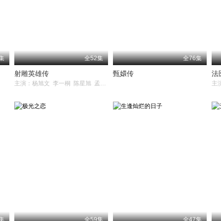
集
全52集
全76集
射雕英雄传
甄嬛传
法
主演：杨旭文 李一桐 陈星旭 孟子义 代文雯 赵立新 苗侨伟 黑子 吕良伟 宁文彤 刘智扬 王奎荣 肖茵 邵峰 韩栋 李宗翰 刘芊含 邵兵 曾黎 米露 余皑磊 侯瑞祥 宗峰岩 郑斌辉 林依晨 袁弘 周
主
集
全59集
全47集