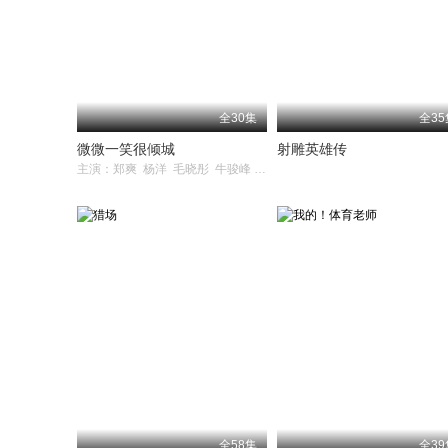
全30集
全35
微微一笑很倾城
射雕英雄传
主演：郑爽 杨洋 毛晓彤 牛骏峰 崔航
全58集
全39