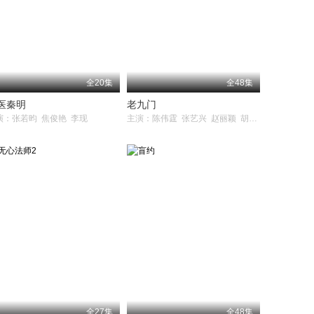
全20集
全48集
医秦明
老九门
演：张若昀 焦俊艳 李现
主演：陈伟霆 张艺兴 赵丽颖 胡耘豪 应昊茗 袁冰妍 王美人 王闯 张铭恩 杨紫茳 张鲁一 李乃文 李宗翰
全27集
全48集