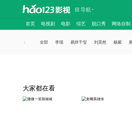
导航
首页
电视剧
电影
综艺
脱口秀
网络自制
：
：
全部
李现
易烊千玺
刘昊然
杨紫
大家都在看