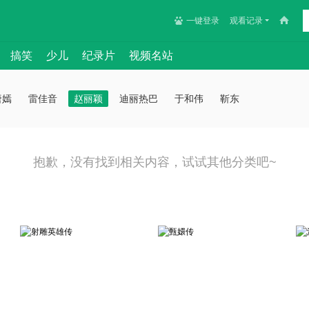
一键登录
观看记录
搞笑
少儿
纪录片
视频名站
唐嫣
雷佳音
赵丽颖
迪丽热巴
于和伟
靳东
抱歉，没有找到相关内容，试试其他分类吧~