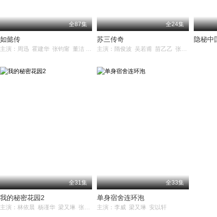
全87集
全24集
如懿传
苏三传奇
隐秘中国
主演：周迅 霍建华 张钧甯 董洁 辛芷蕾 童瑶 邬君梅 胡可 经超
主演：隋俊波 吴若甫 苗乙乙 张光北
全31集
全33集
我的秘密花园2
单身宿舍连环泡
主演：林依晨 杨谨华 梁又琳 张天霖
主演：李威 梁又琳 安以轩