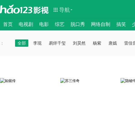
导航
首页
电视剧
电影
综艺
脱口秀
网络自制
搞笑
：
：
全部
李现
易烊千玺
刘昊然
杨紫
唐嫣
雷佳