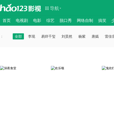
导航
首页
电视剧
电影
综艺
脱口秀
网络自制
搞笑
：
：
全部
李现
易烊千玺
刘昊然
杨紫
唐嫣
雷佳