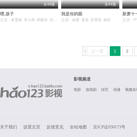
全48集
全44集
嘿,孩子
我是你的眼
新萧十
主演：蒋雯丽 李小冉 郭晓东 刘天佐 齐溪 韩青
主演：郝蕾 黄觉 罗昱焜 林好 张英 钱波 荣蓉 杜源 游涌 李政熹
上一页
1
2
<
影视频道
电影
连续剧
综艺
动漫
视频名
关于我们
设置主页
反馈意见
全站地图
京ICP证030173号