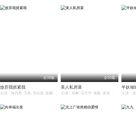
全38集
全50集
放弃我抓紧我
美人私房菜
半妖倾
主演：陈乔恩 王凯 乔任梁 陈燃 张轩睿 张铎
主演：郑爽 马天宇 蒋毅 章贺 吴其江 王纯 白雨 苑琼丹