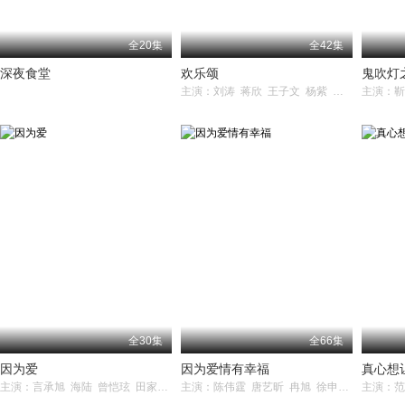
全20集
全42集
深夜食堂
欢乐颂
鬼吹灯
主演：刘涛 蒋欣 王子文 杨紫 乔欣 祖峰 王凯 杨烁 靳东 张陆
主演：靳
全30集
全66集
因为爱
因为爱情有幸福
真心想
主演：言承旭 海陆 曾恺玹 田家达 田家大 方芳 蔡珩
主演：陈伟霆 唐艺昕 冉旭 徐申东 魏大勋 梁田 李泰 菅韧姿 罗云熙 陈胤妃 吴竞 刘立伟 荣蓉 蔡纲 范春霞 林鹏 杨雪 菅纫姿