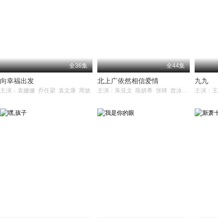
全36集
全44集
向幸福出发
北上广依然相信爱情
九九
主演：袁姗姗 乔任梁 袁文康 周放
主演：朱亚文 陈妍希 张铎 曾泳醍 王新 李依玲 黄超 马灿灿