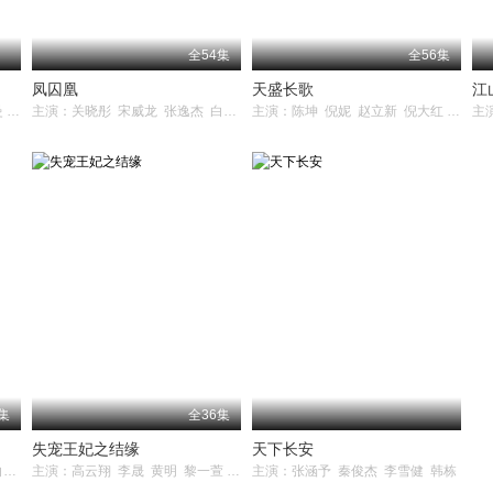
全54集
全56集
凤囚凰
天盛长歌
江
主演：秦岚 聂远 吴谨言 佘诗曼 张嘉倪 许凯 谭卓
主演：关晓彤 宋威龙 张逸杰 白鹿 吴谨言 吴佳怡 米热 许凯 何奉天 洪尧
主演：陈坤 倪妮 赵立新 倪大红 袁弘 王鸥 白敬亭
主
集
全36集
失宠王妃之结缘
天下长安
主演：关晓彤 宋威龙 张逸杰 白鹿 吴谨言 吴佳怡 米热 许凯 何奉天 洪尧
主演：高云翔 李晟 黄明 黎一萱 寇振海 王琳 高兰村 范鸿轩 霍政谚 杨丽菁
主演：张涵予 秦俊杰 李雪健 韩栋