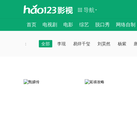
导航
首页
电视剧
电影
综艺
脱口秀
网络自制
：
：
全部
李现
易烊千玺
刘昊然
杨紫