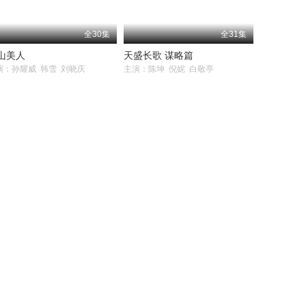
全30集
全31集
山美人
天盛长歌 谋略篇
演：孙耀威 韩雪 刘晓庆
主演：陈坤 倪妮 白敬亭