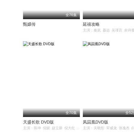
全76集
甄嬛传
延禧攻略
全70集
全52
天盛长歌 DVD版
凤囚凰DVD版
主演：陈坤 倪妮 赵立新 倪大红 袁弘 王鸥 白敬亭