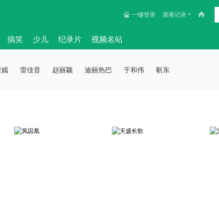
一键登录
观看记录
搞笑
少儿
纪录片
视频名站
唐嫣
雷佳音
赵丽颖
迪丽热巴
于和伟
靳东