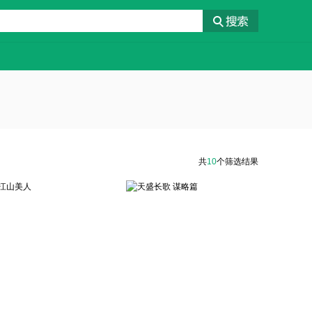
共
10
个筛选结果