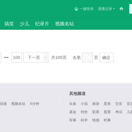
一键登录
观看记录
搞笑
少儿
纪录片
视频名站
•••
100
下一页
>
共100页
去第
页
确定
其他频道
动漫
视频名站
X分钟
头条
小说
旅游
星座
交友
页
基金
特价
彩票
股票
考试
儿
军事
科学
情感
时事