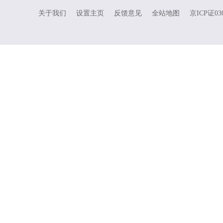
关于我们
设置主页
反馈意见
全站地图
京ICP证03