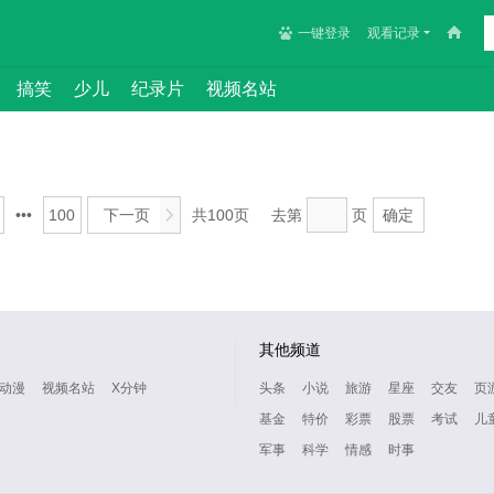
一键登录
观看记录
搞笑
少儿
纪录片
视频名站
•••
100
下一页
>
共100页
去第
页
确定
其他频道
动漫
视频名站
X分钟
头条
小说
旅游
星座
交友
页
基金
特价
彩票
股票
考试
儿
军事
科学
情感
时事