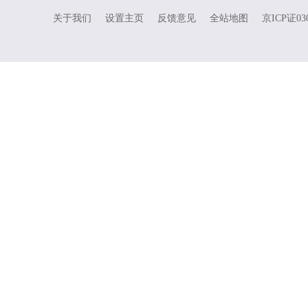
关于我们
设置主页
反馈意见
全站地图
京ICP证03