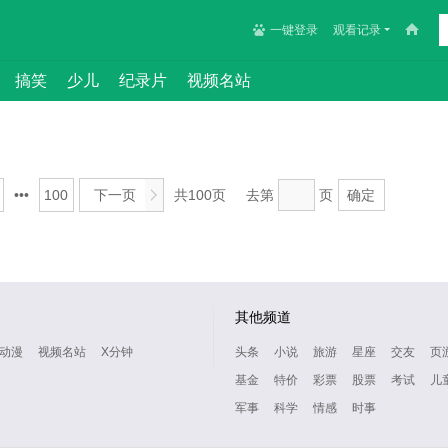
一键登录
观看记录
搞笑
少儿
纪录片
视频名站
•••
100
下一页
>
共100页
去第
页
确定
其他频道
动漫
视频名站
X分钟
头条
小说
旅游
星座
交友
页
基金
特价
彩票
股票
考试
儿
军事
科学
情感
时事