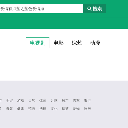
电视剧
电影
综艺
动漫
游
手游
游戏
天气
体育
足球
房产
汽车
银行
童
母婴
健康
招聘
法律
文化
搞笑
宠物
家居