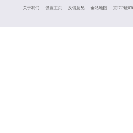
关于我们
设置主页
反馈意见
全站地图
京ICP证03