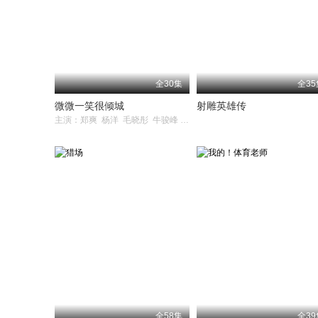
全30集
全35
微微一笑很倾城
射雕英雄传
主演：郑爽 杨洋 毛晓彤 牛骏峰 崔航
全58集
全39