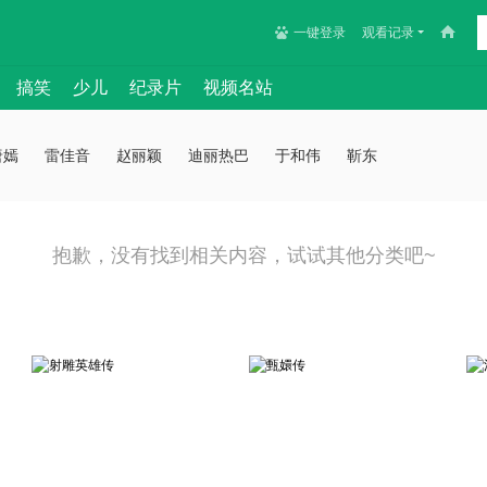
一键登录
观看记录
搞笑
少儿
纪录片
视频名站
唐嫣
雷佳音
赵丽颖
迪丽热巴
于和伟
靳东
抱歉，没有找到相关内容，试试其他分类吧~