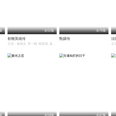
集
全52集
全76集
射雕英雄传
甄嬛传
法
主演：杨旭文 李一桐 陈星旭 孟子义 代文雯 赵立新 苗侨伟 黑子 吕良伟 宁文彤 刘智扬 王奎荣 肖茵 邵峰 韩栋 李宗翰 刘芊含 邵兵 曾黎 米露 余皑磊 侯瑞祥 宗峰岩 郑斌辉 林依晨 袁弘 周
主
集
全59集
全47集