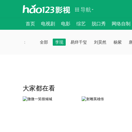
导航
首页
电视剧
电影
综艺
脱口秀
网络自制
：
：
全部
李现
易烊千玺
刘昊然
杨紫
大家都在看