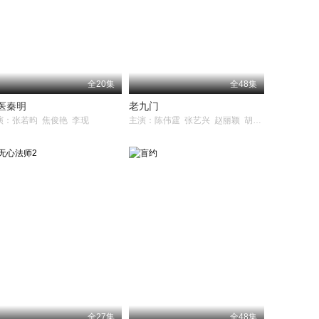
全20集
全48集
医秦明
老九门
演：张若昀 焦俊艳 李现
主演：陈伟霆 张艺兴 赵丽颖 胡耘豪 应昊茗 袁冰妍 王美人 王闯 张铭恩 杨紫茳 张鲁一 李乃文 李宗翰
全27集
全48集