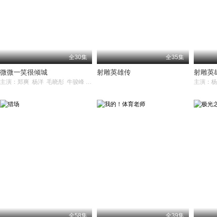
全30集
全35集
微微一笑很倾城
射雕英雄传
射雕英
主演：郑爽 杨洋 毛晓彤 牛骏峰 崔航
全58集
全39集