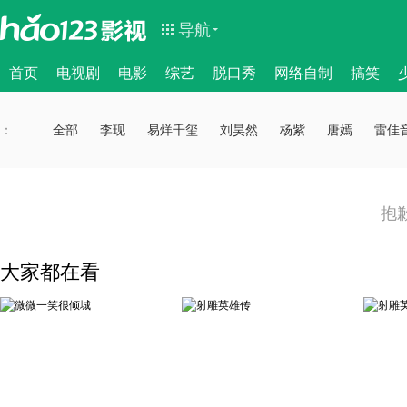
导航
首页
电视剧
电影
综艺
脱口秀
网络自制
搞笑
：
：
全部
李现
易烊千玺
刘昊然
杨紫
唐嫣
雷佳
抱
大家都在看