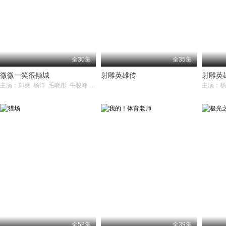
全30集
全35集
微微一笑很倾城
射雕英雄传
射雕英
主演：郑爽 杨洋 毛晓彤 牛骏峰 崔航
全58集
全39集