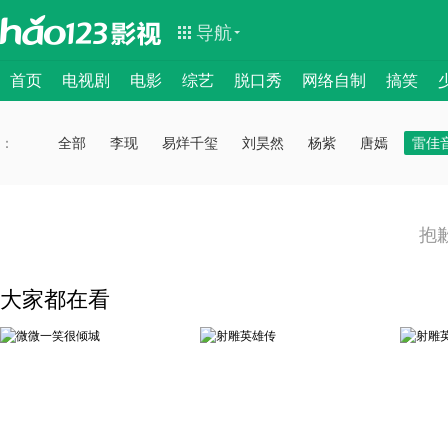
导航
首页
电视剧
电影
综艺
脱口秀
网络自制
搞笑
：
：
全部
李现
易烊千玺
刘昊然
杨紫
唐嫣
雷佳
抱
大家都在看