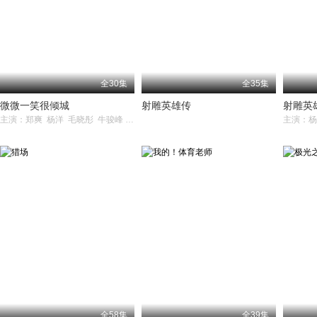
全30集
全35集
微微一笑很倾城
射雕英雄传
射雕英
主演：郑爽 杨洋 毛晓彤 牛骏峰 崔航
全58集
全39集