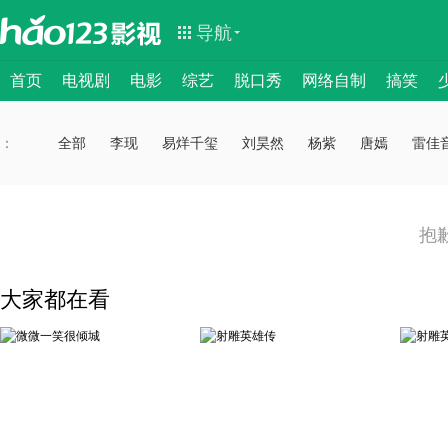
导航
首页
电视剧
电影
综艺
脱口秀
网络自制
搞笑
：
：
全部
李现
易烊千玺
刘昊然
杨紫
唐嫣
雷佳
抱
大家都在看