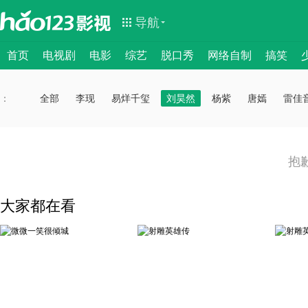
导航
首页
电视剧
电影
综艺
脱口秀
网络自制
搞笑
：
：
全部
李现
易烊千玺
刘昊然
杨紫
唐嫣
雷佳
抱
大家都在看