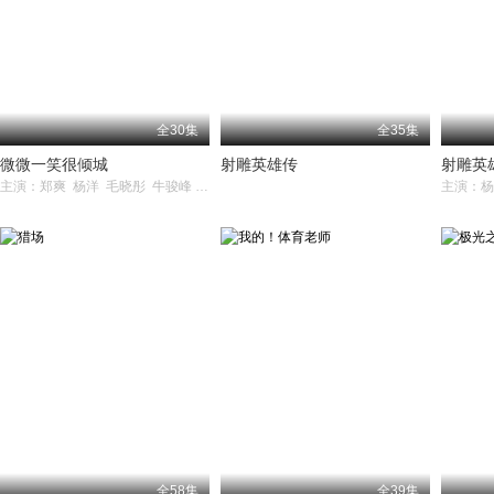
全30集
全35集
微微一笑很倾城
射雕英雄传
射雕英
主演：郑爽 杨洋 毛晓彤 牛骏峰 崔航
全58集
全39集